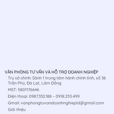
VĂN PHÒNG TƯ VẤN VÀ HỖ TRỢ DOANH NGHIỆP
Trụ sở chính: Sảnh 1 trung tâm hành chính tỉnh, số 36
Trần Phú, Đà Lạt, Lâm Đồng
MST: 5801176646
Điện thoại: 0987.332.188 – 0918.255.499
Gmail: vanphongtuvandoanhnghiepld@gmail.com
Giới thiệu