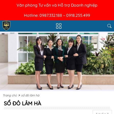
Văn phòng Tư vấn và Hỗ trợ Doanh nghiệp
Hotline: 0987.332.188 – 0918.255.499
>
Trang chủ
sổ đỏ lâm hà
SỔ ĐỎ LÂM HÀ