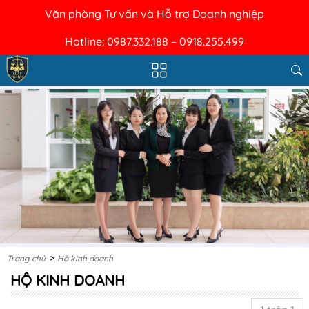
Văn phòng Tư vấn và Hỗ trợ Doanh nghiệp
Hotline: 0987.332.188 – 0918.255.499
>
Trang chủ
Hộ kinh doanh
HỘ KINH DOANH