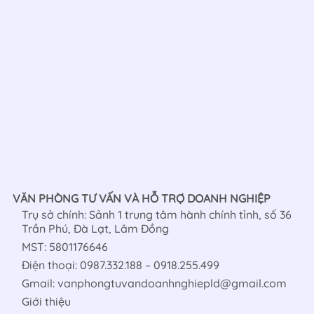
VĂN PHÒNG TƯ VẤN VÀ HỖ TRỢ DOANH NGHIỆP
Trụ sở chính: Sảnh 1 trung tâm hành chính tỉnh, số 36
Trần Phú, Đà Lạt, Lâm Đồng
MST: 5801176646
Điện thoại: 0987.332.188 – 0918.255.499
Gmail: vanphongtuvandoanhnghiepld@gmail.com
Giới thiệu