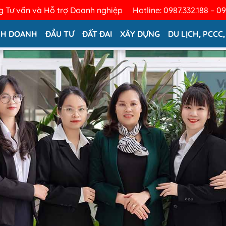
 Tư vấn và Hỗ trợ Doanh nghiệp
Hotline: 0987.332.188 – 0
NH DOANH
ĐẦU TƯ
ĐẤT ĐAI
XÂY DỰNG
DU LỊCH, PCCC