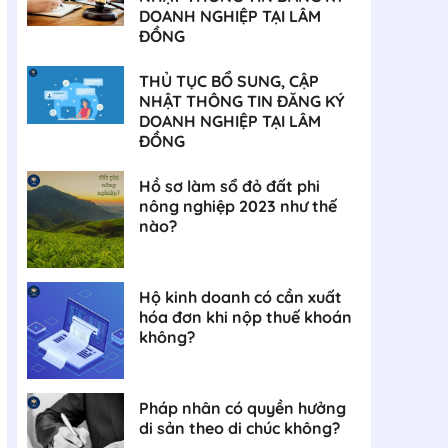
DOANH NGHIỆP TẠI LÂM
ĐỒNG
THỦ TỤC BỔ SUNG, CẬP
NHẬT THÔNG TIN ĐĂNG KÝ
DOANH NGHIỆP TẠI LÂM
ĐỒNG
Hồ sơ làm sổ đỏ đất phi
nông nghiệp 2023 như thế
nào?
Hộ kinh doanh có cần xuất
hóa đơn khi nộp thuế khoán
không?
Pháp nhân có quyền hưởng
di sản theo di chúc không?