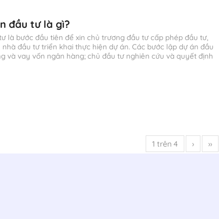
n đầu tư là gì?
ư là bước đầu tiên để xin chủ trương đầu tư cấp phép đầu tư,
 nhà đầu tư triển khai thực hiện dự án. Các bước lập dự án đầu
ơng và vay vốn ngân hàng; chủ đầu tư nghiên cứu và quyết định
1 trên 4
›
››