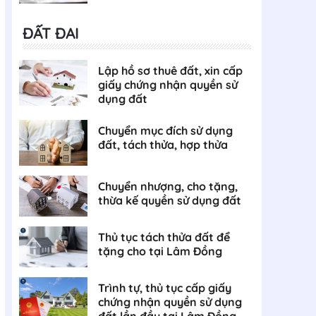
ĐẤT ĐAI
Lập hồ sơ thuê đất, xin cấp
giấy chứng nhận quyền sử
dụng đất
Chuyển mục đích sử dụng
đất, tách thửa, hợp thửa
Chuyển nhượng, cho tặng,
thừa kế quyền sử dụng đất
Thủ tục tách thửa đất để
tặng cho tại Lâm Đồng
Trình tự, thủ tục cấp giấy
chứng nhận quyền sử dụng
đất lần đầu tại Lâm Đồng