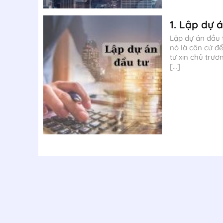
1. Lập dự á
Lập dự án đầu t
nó là căn cứ để
tư xin chủ trư
[…]