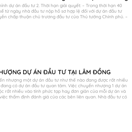
hỉnh dự án đầu tư 2. Thời hạn giải quyết: – Trong thời hạn 40
ể từ ngày nhà đầu tư nộp hồ sơ hợp lệ đối với dự án đầu tư
ền chấp thuận chủ trương đầu tư của Thủ tướng Chính phủ. –
HƯỢNG DỰ ÁN ĐẦU TƯ TẠI LÂM ĐỒNG
ển nhượng một dự án đầu tư như thế nào đang được rất nhiều
 đang có dự án đầu tư quan tâm. Việc chuyển nhượng 1 dự án
ộc rất nhiều vào tính phức tạp hay đơn giản của mỗi dự án và
việc thẩm định đánh giá của các bên liên quan. Nhà đầu tư có