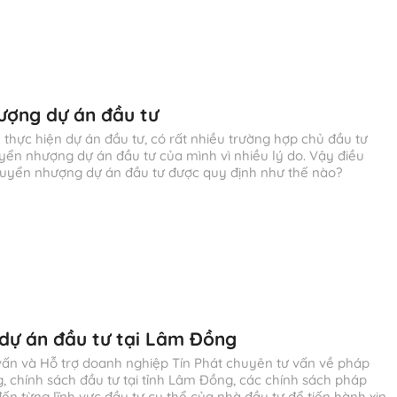
ượng dự án đầu tư
 thực hiện dự án đầu tư, có rất nhiều trường hợp chủ đầu tư
yển nhượng dự án đầu tư của mình vì nhiều lý do. Vậy điều
chuyển nhượng dự án đầu tư được quy định như thế nào?
 dự án đầu tư tại Lâm Đồng
ấn và Hỗ trợ doanh nghiệp Tín Phát chuyên tư vấn về pháp
g, chính sách đầu tư tại tỉnh Lâm Đồng, các chính sách pháp
đến từng lĩnh vực đầu tư cụ thể của nhà đầu tư để tiến hành xin