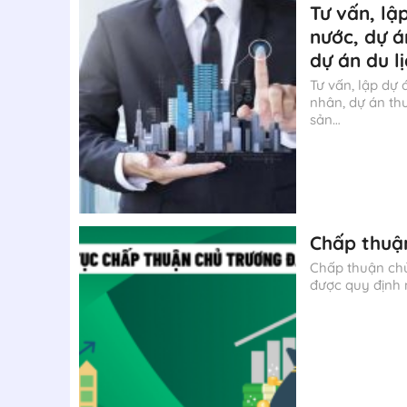
Tư vấn, lậ
nước, dự á
dự án du l
Tư vấn, lập dư
nhân, dự án th
sản…
Chấp thuậ
Chấp thuận chủ
được quy định 