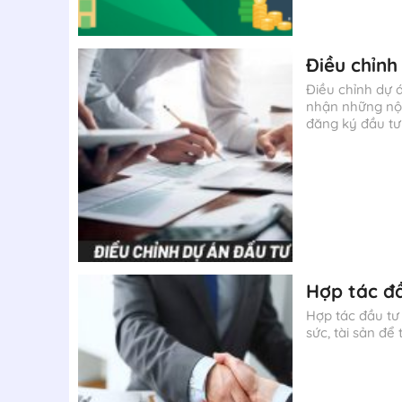
Điều chỉnh
Điều chỉnh dự á
nhận những nội
đăng ký đầu tư
Hợp tác đầ
Hợp tác đầu tư
sức, tài sản để