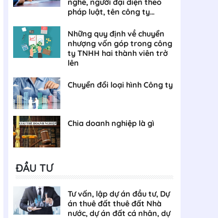
nghề, người đại diện theo
pháp luật, tên công ty…
Những quy định về chuyển
nhượng vốn góp trong công
ty TNHH hai thành viên trở
lên
Chuyển đổi loại hình Công ty
Chia doanh nghiệp là gì
ĐẦU TƯ
Tư vấn, lập dự án đầu tư, Dự
án thuê đất thuê đất Nhà
nước, dự án đất cá nhân, dự