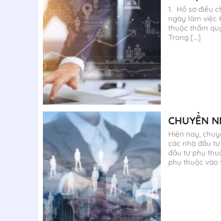
1. Hồ sơ điều c
ngày làm việc k
thuộc thẩm quy
Trong […]
CHUYỂN N
Hiện nay, chuy
các nhà đầu tư
đầu tư phụ thu
phụ thuộc vào 