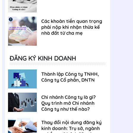
Các khoản tiền quan trọng
phải nộp khi nhận thừa kế
nhà đất từ cha mẹ
ĐĂNG KÝ KINH DOANH
Thành lập Công ty TNHH,
Công ty Cổ phần, DNTN
Chi nhánh Công ty là gì?
Quy trình mở Chi nhánh
Công ty như thế nào?
Thay đổi nội dung đăng ký
kinh doanh: Trụ sở, ngành