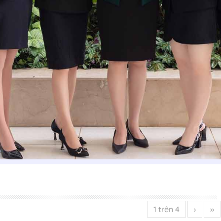
1 trên 4
›
››