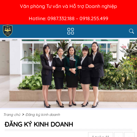
Văn phòng Tư vấn và Hỗ trợ Doanh nghiệp
Hotline: 0987.332.188 – 0918.255.499
>
Trang chủ
Đăng ký kinh doanh
ĐĂNG KÝ KINH DOANH