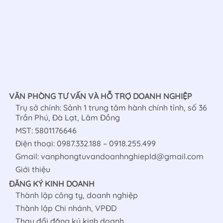
VĂN PHÒNG TƯ VẤN VÀ HỖ TRỢ DOANH NGHIỆP
Trụ sở chính: Sảnh 1 trung tâm hành chính tỉnh, số 36
Trần Phú, Đà Lạt, Lâm Đồng
MST: 5801176646
Điện thoại: 0987.332.188 – 0918.255.499
Gmail: vanphongtuvandoanhnghiepld@gmail.com
Giới thiệu
ĐĂNG KÝ KINH DOANH
Thành lập công ty, doanh nghiệp
Thành
lập
Chi
nhánh
, VPĐD
Thay đổi đăng ký kinh doanh