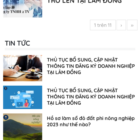
TRỞ LÊN TẠI LÂM ĐỒNG
1 trên 11
›
››
TIN TỨC
THỦ TỤC BỔ SUNG, CẬP NHẬT
THÔNG TIN ĐĂNG KÝ DOANH NGHIỆP
TẠI LÂM ĐỒNG
THỦ TỤC BỔ SUNG, CẬP NHẬT
THÔNG TIN ĐĂNG KÝ DOANH NGHIỆP
TẠI LÂM ĐỒNG
Hồ sơ làm sổ đỏ đất phi nông nghiệp
2023 như thế nào?