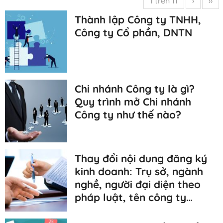
1 trên 11
›
››
Thành lập Công ty TNHH,
Công ty Cổ phần, DNTN
Chi nhánh Công ty là gì?
Quy trình mở Chi nhánh
Công ty như thế nào?
Thay đổi nội dung đăng ký
kinh doanh: Trụ sở, ngành
nghề, người đại diện theo
pháp luật, tên công ty…