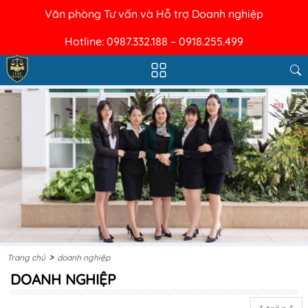
Văn phòng Tư vấn và Hỗ trợ Doanh nghiệp
Hotline: 0987.332.188 – 0918.255.499
>
Trang chủ
doanh nghiệp
DOANH NGHIỆP