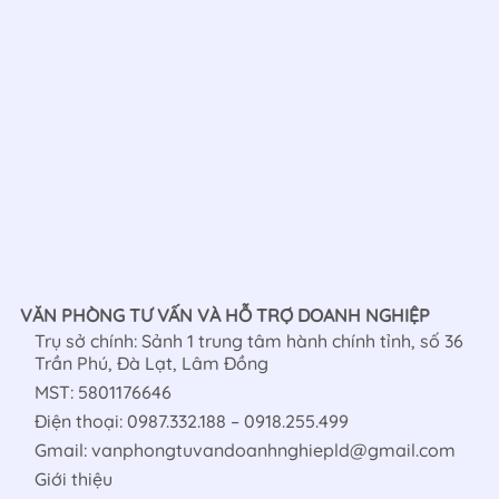
VĂN PHÒNG TƯ VẤN VÀ HỖ TRỢ DOANH NGHIỆP
Trụ sở chính: Sảnh 1 trung tâm hành chính tỉnh, số 36
Trần Phú, Đà Lạt, Lâm Đồng
MST: 5801176646
Điện thoại: 0987.332.188 – 0918.255.499
Gmail: vanphongtuvandoanhnghiepld@gmail.com
Giới thiệu