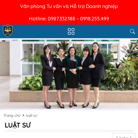
Văn phòng Tư vấn và Hỗ trợ Doanh nghiệp
Hotline: 0987.332.188 – 0918.255.499
>
Trang chủ
luật sư
LUẬT SƯ