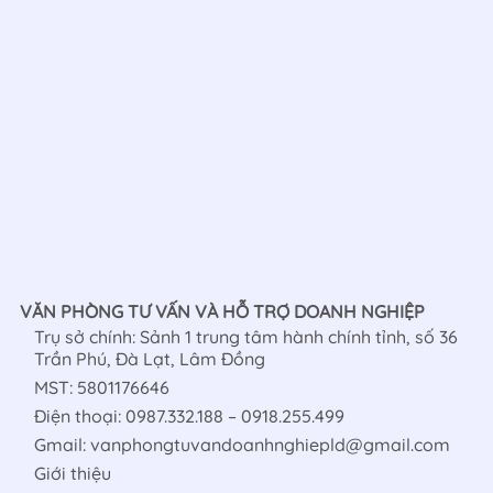
VĂN PHÒNG TƯ VẤN VÀ HỖ TRỢ DOANH NGHIỆP
Trụ sở chính: Sảnh 1 trung tâm hành chính tỉnh, số 36
Trần Phú, Đà Lạt, Lâm Đồng
MST: 5801176646
Điện thoại: 0987.332.188 – 0918.255.499
Gmail: vanphongtuvandoanhnghiepld@gmail.com
Giới thiệu